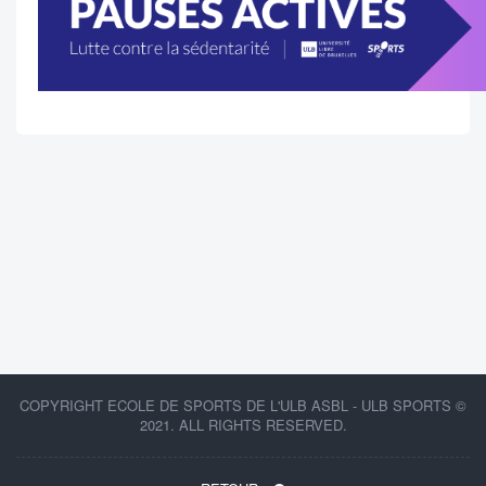
COPYRIGHT ECOLE DE SPORTS DE L'ULB ASBL - ULB SPORTS ©
2021. ALL RIGHTS RESERVED.