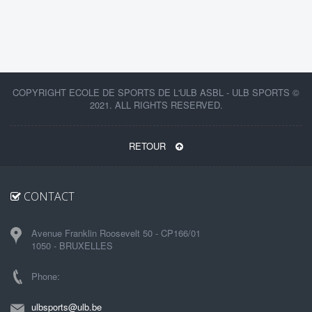
COPYRIGHT ECOLE DE SPORTS DE L'ULB ASBL - ULB SPORTS ©
2021. ALL RIGHTS RESERVED.
RETOUR
CONTACT
Avenue Franklin Roosevelt 50 - CP166/01
1050 - BRUXELLES
Phone:
ulbsports@ulb.be