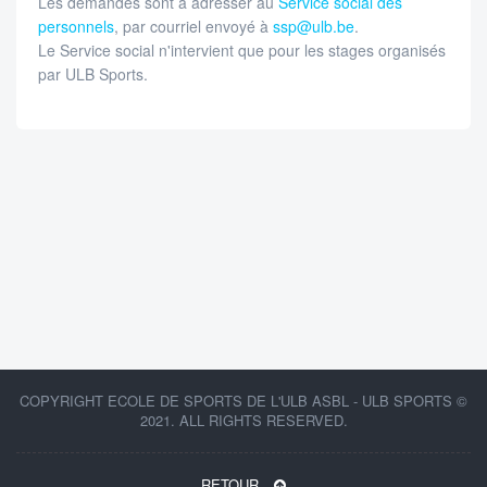
Les demandes sont à adresser au
Service social des
personnels
, par courriel envoyé à
ssp@ulb.be
.
Le Service social n'intervient que pour les stages organisés
par ULB Sports.
COPYRIGHT ECOLE DE SPORTS DE L'ULB ASBL - ULB SPORTS ©
2021. ALL RIGHTS RESERVED.
RETOUR